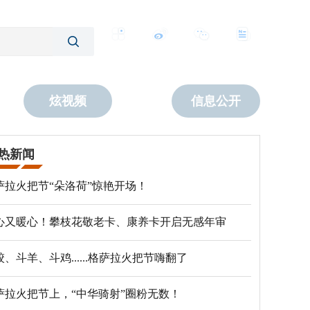
客户端
微博
公众号
数字报
炫视频
信息公开
热新闻
萨拉火把节“朵洛荷”惊艳开场！
心又暖心！攀枝花敬老卡、康养卡开启无感年审
跤、斗羊、斗鸡......格萨拉火把节嗨翻了
萨拉火把节上，“中华骑射”圈粉无数！