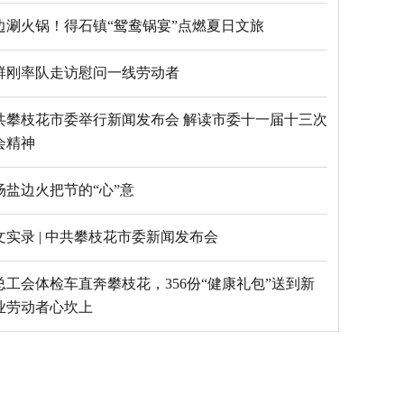
边涮火锅！得石镇“鸳鸯锅宴”点燃夏日文旅
群刚率队走访慰问一线劳动者
共攀枝花市委举行新闻发布会 解读市委十一届十三次
会精神
场盐边火把节的“心”意
文实录 | 中共攀枝花市委新闻发布会
总工会体检车直奔攀枝花，356份“健康礼包”送到新
业劳动者心坎上