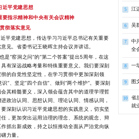
习近平党建思想
江
5
重要指示精神和中央有关会议精神
吴
6
贯彻落实意见
习近平党建思想，传达学习习近平总书记有关重要
中
7
实意见。省委书记王晓晖主持会议并讲话。
全
也是“窑洞之问”的“第二个答案”提出5周年，在这
，具有深远战略考量和特殊重要意义。我们要深刻
一
8
贯彻的自觉性坚定性，在学习贯彻中更加深刻领
图
识”、坚定“四个自信”、做到“两个维护”。要深刻
9
领会其精髓要义，深入领会蕴含其中的道理学理哲
省
10
增进政治认同、思想认同、理论认同、情感认同，
就
。要深刻认识习近平党建思想的实践意义，切实坚
责任，更加突出运用治理的理念、系统的观念、辩
工作抓出新成效，持之以恒推动全面从严治党向纵
磅礴力量。