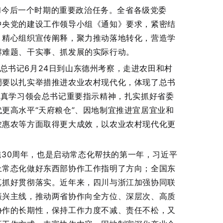
和今后一个时期的重要政治任务。全省各级党委
中央党的建设工作领导小组《通知》要求，紧密结
，精心组织宣传阐释，聚力推动落地转化，营造学
解难题、干实事、抓发展的实际行动。
平总书记6月24日到山东德州考察，走进农田和村
调要以扎实举措推进农业农村现代化，体现了总书
认真学习领会总书记重要指示精神，扎实抓好省委
更高水平“天府粮仓”、因地制宜推进宜居宜业和
农惠农等方面取得更大成效，以农业农村现代化更
30周年，也是启动常态化帮扶的第一年，习近平
上常态化做好东西部协作工作指明了方向；全国东
真抓好贯彻落实。近年来，四川与浙江加强协同联
振兴主线，推动两省协作向全方位、深层次、高质
协作的长期性，保持工作力度不减、责任不松，又