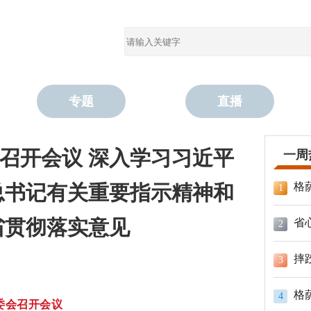
专题
直播
召开会议 深入学习习近平
一周
格
总书记有关重要指示精神和
1
省贯彻落实意见
省
2
摔
3
格
4
委会召开会议