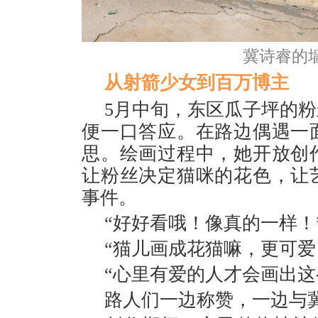
冀诗睿的
从射箭少女到百万博主
5月中旬，东区瓜子坪的
便一口答应。在路边偶遇一
思。绘画过程中，她开放创
让粉丝决定猫咪的花色，让
事件。
“好好看哦！像真的一样！
“猫儿画成花猫嘛，更可爱
“心里有爱的人才会画出这
路人们一边称赞，一边与冀