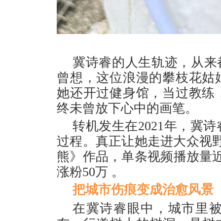
冀诗睿的人生轨迹，从来都
曾想，这位浪漫的攀枝花姑
她还开过健身馆，当过教练
终未曾放下心中的画笔。
转机发生在2021年，冀
过程。真正让她走进大众视野
熊》作品，单条视频播放量近8
涨粉50万 。
把城市伤痕变成治愈风景
在冀诗睿眼中，城市里