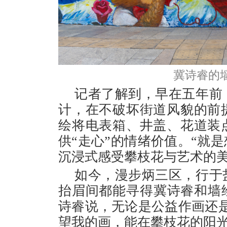
冀诗睿的
记者了解到，早在五年前
计，在不破坏街道风貌的前
绘将电表箱、井盖、花道装
供“走心”的情绪价值。“就
沉浸式感受攀枝花与艺术的美
如今，漫步炳三区，行于
抬眉间都能寻得冀诗睿和墙
诗睿说，无论是公益作画还
望我的画，能在攀枝花的阳光