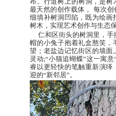
布。行道树上的树洞，是树
最天然的创作载体 。每次
细填补树洞凹陷，既为绘画
树木，实现艺术创作与生态
仁和区街头的树洞里，手
帽的小兔子抱着礼盒憨笑，
望；老盐边记忆街区的墙面
灵动;“小猫追蝴蝶”这一寓意
睿以更轻快的笔触重新演绎
迎的“新邻居”。