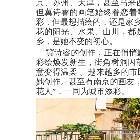
京、苏州、天津，甚至马来
但冀诗睿的画笔始终眷恋着
彩，但最想描绘的，还是家乡
花的阳光、水果、山川，都
乡，是她不变的初心。
冀诗睿的创作，正在悄悄
彩绘焕发新生，街角树洞因
意变得温柔 。越来越多的
她创作。甚至有南京的画友
花人”，一同为城市添彩。