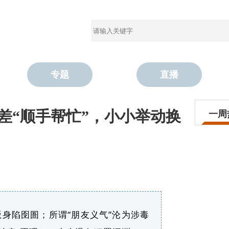
专题
直播
之差“顺手帮忙”，小小举动换
一周
陷囹圄；所谓“朋友义气”沦为涉毒