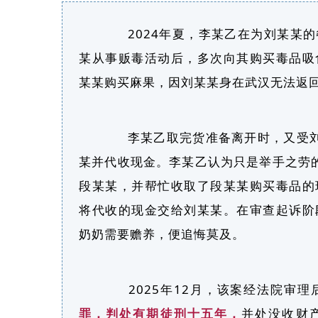
2024年夏，李某乙在为刘某某的
某从事贩毒活动后，多次向其购买毒品吸食
某某购买麻果，因刘某某身在武汉无法返
李某乙取完货准备离开时，又受刘
某并代收现金。李某乙认为只是举手之劳
段某某，并帮忙收取了段某某购买毒品的
将代收的现金交给刘某某。在审查起诉阶
奶奶需要赡养，便追悔莫及。
2025年12月，该案经法院审理
罪，判处有期徒刑十五年，
并处没收财