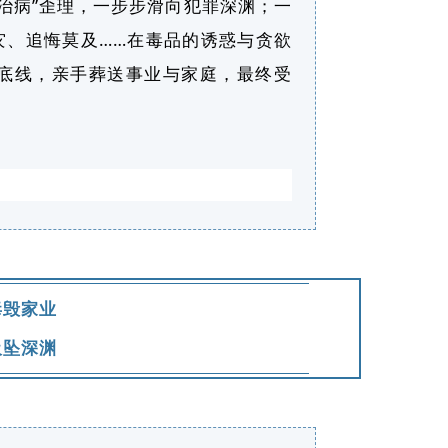
治病”歪理，一步步滑向犯罪深渊；一
灾、追悔莫及……在毒品的诱惑与贪欲
底线，亲手葬送事业与家庭，最终受
毒毁家业
吸坠深渊