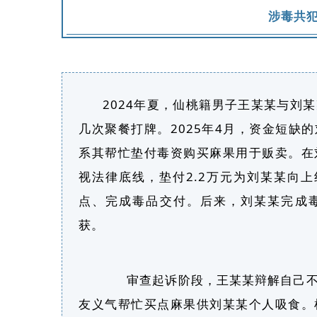
涉毒共
2024年夏，仙桃籍男子王某某与刘
几次聚餐打牌。2025年4月，资金短缺
系其帮忙垫付毒资购买麻果用于贩卖。在
视法律底线，垫付2.2万元为刘某某向
点、完成毒品交付。后来，刘某某完成
获。
审查起诉阶段，王某某辩解自己不
友义气帮忙买点麻果供刘某某个人吸食。