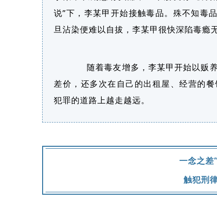
说”下，李某甲开始接触毒品。殊不知毒品
旦沾染便难以自拔，李某甲很快深陷毒瘾
随着毒友增多，李某甲开始以贩养
差价，还多次在自己的出租屋、经营的餐
犯罪的道路上越走越远。
一念之差
触犯刑