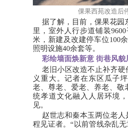
倮果西苑改造后停
据了解，目前，倮果花园东
里，室外人行步道铺装9600
米，新建及改建停车位100
照明设施40余套等。
彩绘墙面焕新意 街巷风貌
老旧小区改造不止补齐硬
义重大。记者在东区瓜子
老、尊老、爱老、养老、敬
统孝道文化融入人居环境
见。
赵世志和秦本玉两位老人
程见证者。“以前管线杂乱