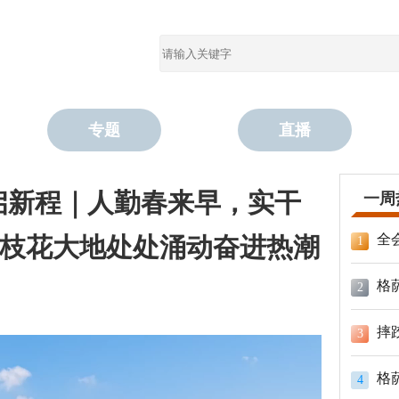
专题
直播
启新程｜人勤春来早，实干
一周
全
枝花大地处处涌动奋进热潮
1
格
2
摔
3
格
4