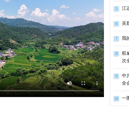
江
5
吴
6
我
7
权
8
次
中
9
全
一
10