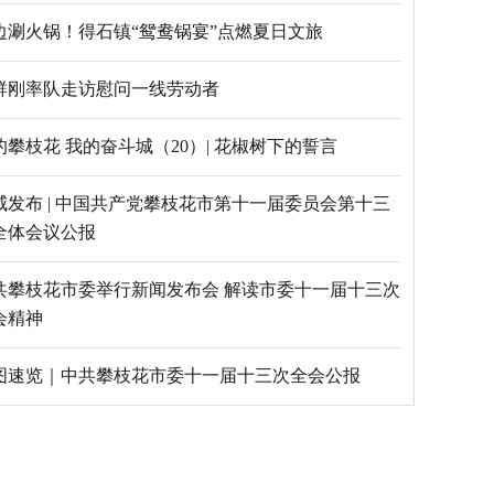
边涮火锅！得石镇“鸳鸯锅宴”点燃夏日文旅
群刚率队走访慰问一线劳动者
的攀枝花 我的奋斗城（20）| 花椒树下的誓言
威发布 | 中国共产党攀枝花市第十一届委员会第十三
全体会议公报
共攀枝花市委举行新闻发布会 解读市委十一届十三次
会精神
图速览｜中共攀枝花市委十一届十三次全会公报