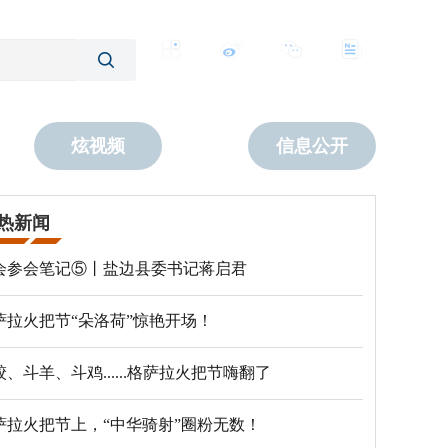
客户端
微博
公众号
数字报
炫视频
信息公开
热新闻
会参会笔记⑤丨盐边县委书记蒋启君
萨拉火把节“朵洛荷”惊艳开场！
跤、斗羊、斗鸡......格萨拉火把节嗨翻了
萨拉火把节上，“中华骑射”圈粉无数！