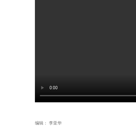
编辑：
李亚华