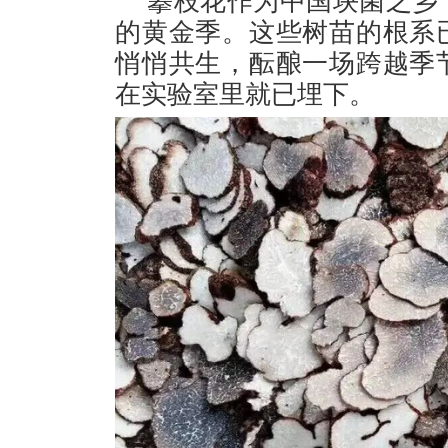
攀枝花作为中国块菌之乡
的黄金季。这些树苗的根系
悄悄共生，酝酿一场跨越季
在实验室里就已埋下。