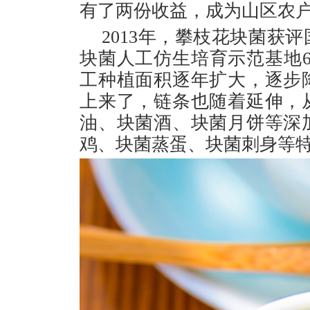
有了两份收益，成为山区农
2013年，攀枝花块菌获
块菌人工仿生培育示范基地6
工种植面积逐年扩大，逐步
上来了，链条也随着延伸，
油、块菌酒、块菌月饼等深
鸡、块菌蒸蛋、块菌刺身等