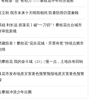
“稳”有根基 “进”有动力 ——攀枝花半年经济观察
日立秋 我市未来十天晴雨相间 防暑防雨仍需兼顾
基础 利长远 抓落实丨破“一刀切”！攀枝花出台城市
新审批新规
票藏惊喜！攀枝花“花在花城・开票有奖”持续点燃市
热情
的攀枝花 我的奋斗城（21）| 慢一点，土地自有回响
枝花市发布地质灾害黄色预警预报地质灾害黄色预警
报
5名攀籍冲浪少年出圈