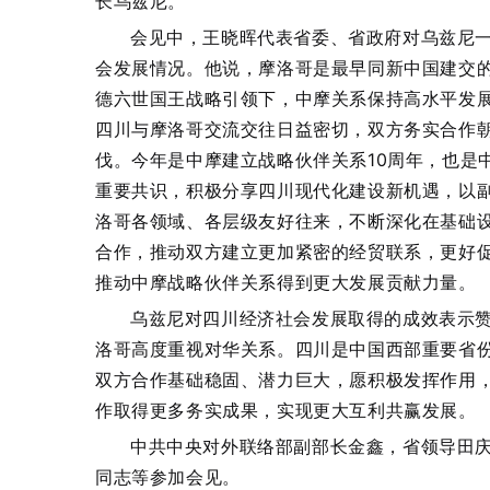
长乌兹尼。
会见中，王晓晖代表省委、省政府对乌兹尼
会发展情况。他说，摩洛哥是最早同新中国建交
德六世国王战略引领下，中摩关系保持高水平发
四川与摩洛哥交流交往日益密切，双方务实合作
伐。今年是中摩建立战略伙伴关系10周年，也是
重要共识，积极分享四川现代化建设新机遇，以
洛哥各领域、各层级友好往来，不断深化在基础
合作，推动双方建立更加紧密的经贸联系，更好
推动中摩战略伙伴关系得到更大发展贡献力量。
乌兹尼对四川经济社会发展取得的成效表示
洛哥高度重视对华关系。四川是中国西部重要省
双方合作基础稳固、潜力巨大，愿积极发挥作用
作取得更多务实成果，实现更大互利共赢发展。
中共中央对外联络部副部长金鑫，省领导田
同志等参加会见。