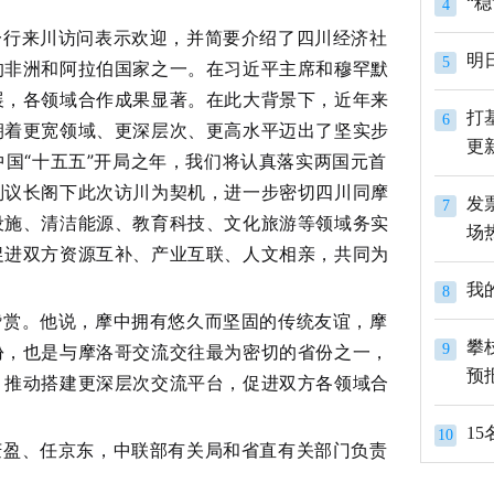
4
一行来川访问表示欢迎，并简要介绍了四川经济社
明
5
的非洲和阿拉伯国家之一。在习近平主席和穆罕默
展，各领域合作成果显著。在此大背景下，近年来
打
6
朝着更宽领域、更深层次、更高水平迈出了坚实步
更
中国“十五五”开局之年，我们将认真落实两国元首
副议长阁下此次访川为契机，进一步密切四川同摩
发
7
设施、清洁能源、教育科技、文化旅游等领域务实
场
促进双方资源互补、产业互联、人文相亲，共同为
我
8
赞赏。他说，摩中拥有悠久而坚固的传统友谊，摩
攀
份，也是与摩洛哥交流交往最为密切的省份之一，
9
预
，推动搭建更深层次交流平台，促进双方各领域合
1
10
庆盈、任京东，中联部有关局和省直有关部门负责