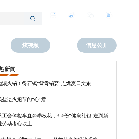
客户端
微博
公众号
数字报
炫视频
信息公开
热新闻
边涮火锅！得石镇“鸳鸯锅宴”点燃夏日文旅
场盐边火把节的“心”意
总工会体检车直奔攀枝花，356份“健康礼包”送到新
业劳动者心坎上