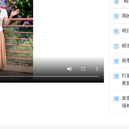
4
我
5
明
6
稻
7
雨
8
打
9
更
发
10
场