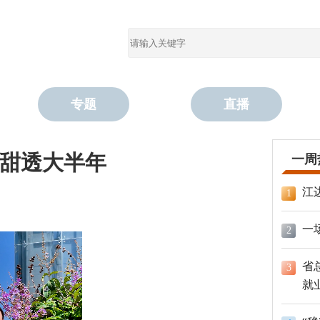
专题
直播
甜透大半年
一周
江
1
一
2
省
3
就