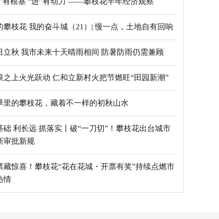
“稳”有根基 “进”有动力 ——攀枝花半年经济观察
的攀枝花 我的奋斗城（21）| 慢一点，土地自有回响
日立秋 我市未来十天晴雨相间 防暑防雨仍需兼顾
浪之上火光跃动 仁和立新村火把节燃旺“田园新潮”
季里的攀枝花，藏着不一样的初秋山水
基础 利长远 抓落实丨破“一刀切”！攀枝花出台城市
新审批新规
票藏惊喜！攀枝花“花在花城・开票有奖”持续点燃市
热情