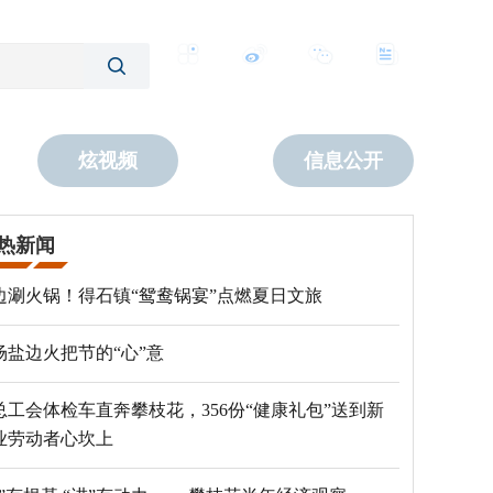
客户端
微博
公众号
数字报
炫视频
信息公开
热新闻
边涮火锅！得石镇“鸳鸯锅宴”点燃夏日文旅
场盐边火把节的“心”意
总工会体检车直奔攀枝花，356份“健康礼包”送到新
业劳动者心坎上