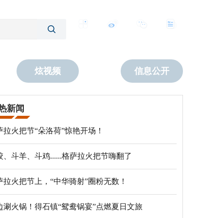
客户端
微博
公众号
数字报
炫视频
信息公开
热新闻
萨拉火把节“朵洛荷”惊艳开场！
跤、斗羊、斗鸡......格萨拉火把节嗨翻了
萨拉火把节上，“中华骑射”圈粉无数！
边涮火锅！得石镇“鸳鸯锅宴”点燃夏日文旅