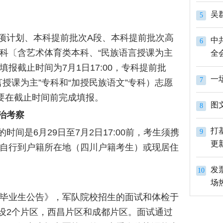
吴
5
项计划、本科提前批次A段、本科提前批次高
中
6
科〔含艺术体育类本科、“民族语言授课为主
全
填报截止时间为7月1日17:00，专科提前批
一
7
授课为主”专科和“加授民族语文”专科）志愿
定要在截止时间前完成填报。
图
8
治考察
打
间是6月29日至7月2日17:00前，考生须携
9
更
自行到户籍所在地（四川户籍考生）或现居住
发
10
场
中毕业生公告》，军队院校招生的面试和体检于
划设2个片区，西昌片区和成都片区。面试通过