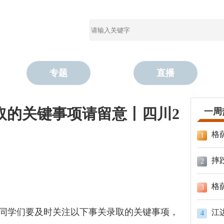
专题
直播
取的关键事项请留意丨四川2
一周
格
1
摔
2
格
3
，同学们要及时关注以下事关录取的关键事项，
江
4