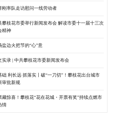
群刚率队走访慰问一线劳动者
共攀枝花市委举行新闻发布会 解读市委十一届十三次
会精神
场盐边火把节的“心”意
文实录 | 中共攀枝花市委新闻发布会
基础 利长远 抓落实丨破“一刀切”！攀枝花出台城市
新审批新规
票藏惊喜！攀枝花“花在花城・开票有奖”持续点燃市
热情