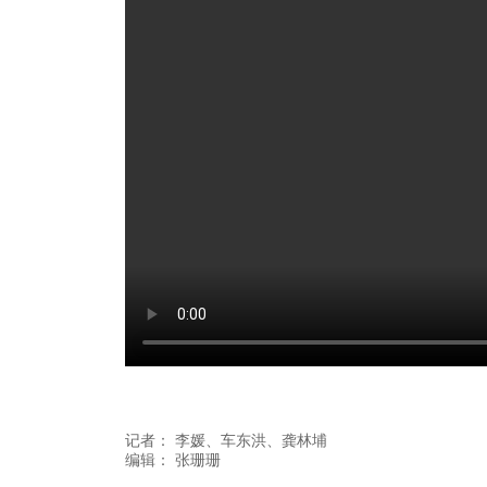
记者：
李媛
、车东洪
、龚林埔
编辑：
张珊珊