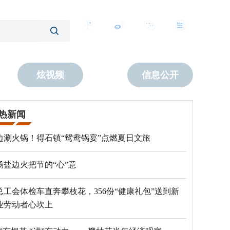
客户端
微博
公众号
数字报
炫视频
信息公开
热新闻
边涮火锅！得石镇“鸳鸯锅宴”点燃夏日文旅
场盐边火把节的“心”意
总工会体检车直奔攀枝花，356份“健康礼包”送到新
业劳动者心坎上