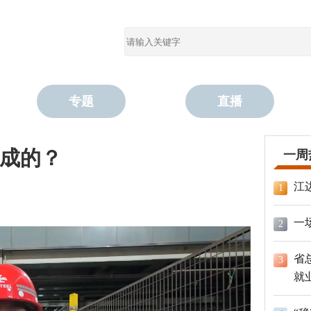
专题
直播
炼成的？
一周
江
1
一
2
省
3
就