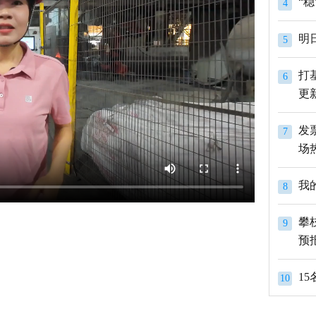
4
明
5
打
6
更
发
7
场
我
8
攀
9
预
1
10