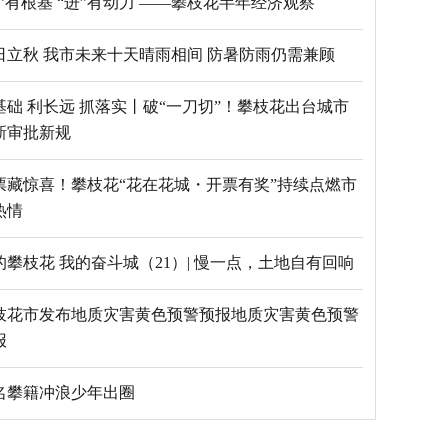
“稳”有根基 “进”有动力 ——攀枝花半年经济观察
日立秋 我市未来十天晴雨相间 防暑防雨仍需兼顾
基础 利长远 抓落实丨破“一刀切”！攀枝花出台城市
新审批新规
票藏惊喜！攀枝花“花在花城・开票有奖”持续点燃市
热情
的攀枝花 我的奋斗城（21）| 慢一点，土地自有回响
枝花市发布地质灾害黄色预警预报地质灾害黄色预警
报
5名攀籍冲浪少年出圈