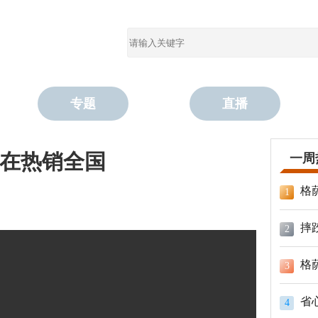
专题
直播
在热销全国
一周
格
1
摔
2
格
3
省
4