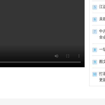
江
5
吴
6
中
7
全
一
8
图
9
打
10
更