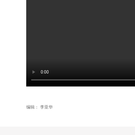
编辑：
李亚华