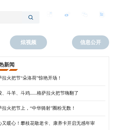
客户端
微博
公众号
数字报
炫视频
信息公开
热新闻
萨拉火把节“朵洛荷”惊艳开场！
跤、斗羊、斗鸡......格萨拉火把节嗨翻了
萨拉火把节上，“中华骑射”圈粉无数！
心又暖心！攀枝花敬老卡、康养卡开启无感年审