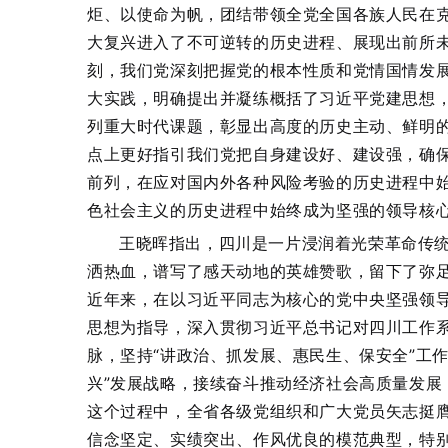
炬、以使命为帆，团结带领全党全国各族人民在
大复兴进入了不可逆转的历史进程、展现出前所未
刻，我们党深刻把握党的根本性质和党情国情发
大实践，明确提出并凝练概括了习近平党建思想，
列重大时代课题，彰显出高度的历史主动、鲜明
点上更好指引我们党把自身建设好、建设强，确
前列，在应对国内外各种风险考验的历史进程中
色社会主义的历史进程中始终成为坚强的领导核
王晓晖指出，四川是一片浸润着光荣革命传
洒热血，谱写了感天动地的英雄赞歌，留下了弥
近年来，在以习近平同志为核心的党中央坚强领
思想为指导，深入贯彻习近平总书记对四川工作
脉，坚持“讲政治、抓发展、惠民生、保安全”工
兴”发展战略，接续奋斗推动经济社会高质量发展
这个过程中，全省各级党组织和广大党员矢志挺
信念坚定、实绩突出、作风优良的模范典型，特