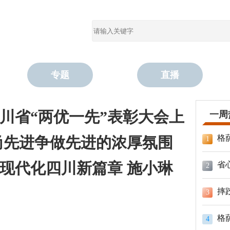
专题
直播
川省“两优一先”表彰大会上
一周
格
尚先进争做先进的浓厚氛围
1
现代化四川新篇章 施小琳
省
2
摔
3
格
4