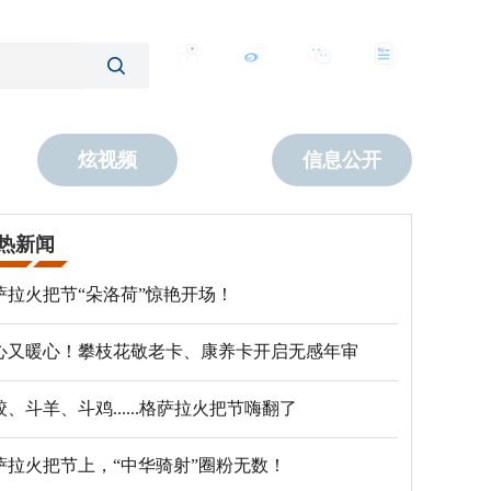
客户端
微博
公众号
数字报
炫视频
信息公开
热新闻
萨拉火把节“朵洛荷”惊艳开场！
心又暖心！攀枝花敬老卡、康养卡开启无感年审
跤、斗羊、斗鸡......格萨拉火把节嗨翻了
萨拉火把节上，“中华骑射”圈粉无数！