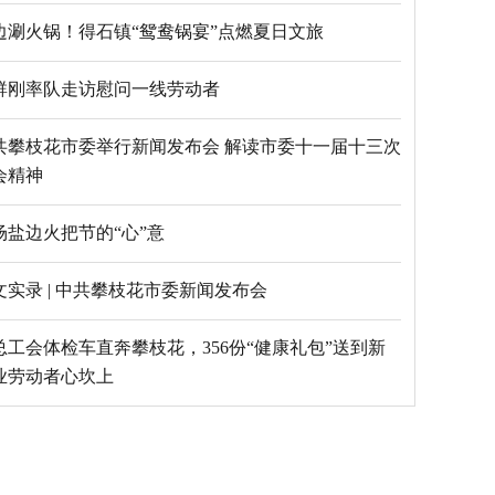
边涮火锅！得石镇“鸳鸯锅宴”点燃夏日文旅
群刚率队走访慰问一线劳动者
共攀枝花市委举行新闻发布会 解读市委十一届十三次
会精神
场盐边火把节的“心”意
文实录 | 中共攀枝花市委新闻发布会
总工会体检车直奔攀枝花，356份“健康礼包”送到新
业劳动者心坎上