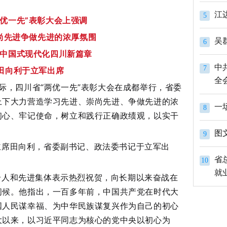
江
5
两优一先”表彰大会上强调
尚先进争做先进的浓厚氛围
吴
6
中国式现代化四川新篇章
中
7
 田向利于立军出席
全
之际，四川省“两优一先”表彰大会在成都举行，省委
上下大力营造学习先进、崇尚先进、争做先进的浓
一
8
初心、牢记使命，树立和践行正确政绩观，以实干
图
9
主席田向利，省委副书记、政法委书记于立军出
省
10
就
个人和先进集体表示热烈祝贺，向长期以来奋战在
问候。他指出，一百多年前，中国共产党在时代大
国人民谋幸福、为中华民族谋复兴作为自己的初心
大以来，以习近平同志为核心的党中央以初心为