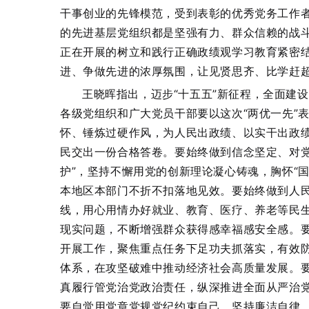
干事创业的先锋模范，受到表彰的优秀党务工作
的先进基层党组织都是坚强有力、群众信赖的战
正在开展的树立和践行正确政绩观学习教育紧密
进、争做先进的浓厚氛围，让见贤思齐、比学赶
王晓晖指出，迈步“十五五”新征程，全面建
各级党组织和广大党员干部要以这次“两优一先”
怀、锤炼过硬作风，为人民出政绩、以实干出政
民交出一份合格答卷。要始终做到信念坚定、对党
护”，坚持不懈用党的创新理论凝心铸魂，胸怀“国
本地区本部门不折不扣落地见效。要始终做到人
线，用心用情办好就业、教育、医疗、养老等民
现实问题，不断增强群众获得感幸福感安全感。
开展工作，聚焦重点任务下足功夫抓落实，有效
体系，在攻坚破难中推动经济社会高质量发展。
真履行管党治党政治责任，纵深推进全面从严治
要自觉用党章党规党纪约束自己，坚持廉洁自律