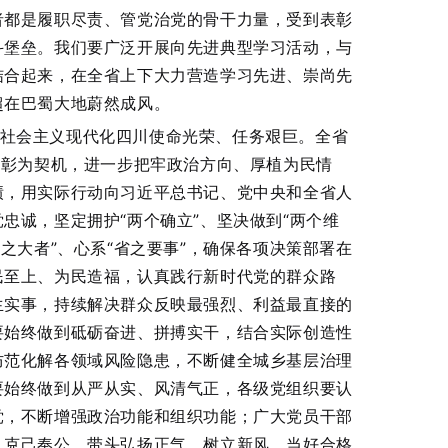
者都是履职尽责、管党治党的骨干力量，受到表彰
斗堡垒。我们要广泛开展向先进典型学习活动，与
结合起来，在全省上下大力营造学习先进、崇尚先
超在巴蜀大地蔚然成风。
设社会主义现代化四川使命光荣、任务艰巨。全省
表彰为契机，进一步把牢政治方向、厚植为民情
绩，用实际行动向习近平总书记、党中央和全省人
忠诚，坚定拥护“两个确立”、坚决做到“两个维
之大者”、心系“省之要事”，确保各项决策部署在
民至上、为民造福，认真践行新时代党的群众路
生实事，持续解决群众反映最强烈、利益最直接的
要始终做到砥砺奋进、拼搏实干，结合实际创造性
防范化解各领域风险隐患，不断健全城乡基层治理
要始终做到从严从实、风清气正，各级党组织要认
党，不断增强政治功能和组织功能；广大党员干部
、克己奉公，带头弘扬正气、树立新风，当好合格