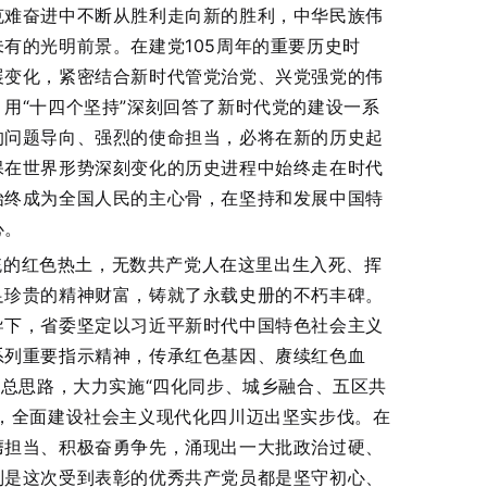
克难奋进中不断从胜利走向新的胜利，中华民族伟
有的光明前景。在建党105周年的重要历史时
展变化，紧密结合新时代管党治党、兴党强党的伟
用“十四个坚持”深刻回答了新时代党的建设一系
的问题导向、强烈的使命担当，必将在新的历史起
保在世界形势深刻变化的历史进程中始终走在时代
始终成为全国人民的主心骨，在坚持和发展中国特
心。
统的红色热土，无数共产党人在这里出生入死、挥
足珍贵的精神财富，铸就了永载史册的不朽丰碑。
导下，省委坚定以习近平新时代中国特色社会主义
系列重要指示精神，传承红色基因、赓续红色血
作总思路，大力实施“四化同步、城乡融合、五区共
，全面建设社会主义现代化四川迈出坚实步伐。在
膺担当、积极奋勇争先，涌现出一大批政治过硬、
别是这次受到表彰的优秀共产党员都是坚守初心、