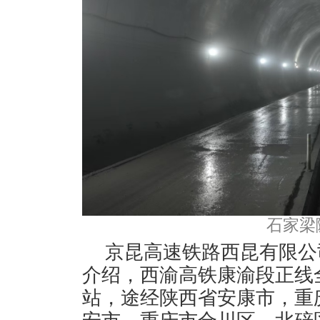
石家梁
京昆高速铁路西昆有限公
介绍，西渝高铁康渝段正线
站，途经陕西省安康市，重