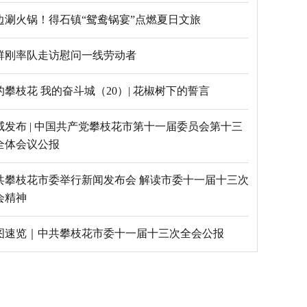
边涮火锅！得石镇“鸳鸯锅宴”点燃夏日文旅
群刚率队走访慰问一线劳动者
的攀枝花 我的奋斗城（20）| 花椒树下的誓言
威发布 | 中国共产党攀枝花市第十一届委员会第十三
全体会议公报
共攀枝花市委举行新闻发布会 解读市委十一届十三次
会精神
图速览｜中共攀枝花市委十一届十三次全会公报