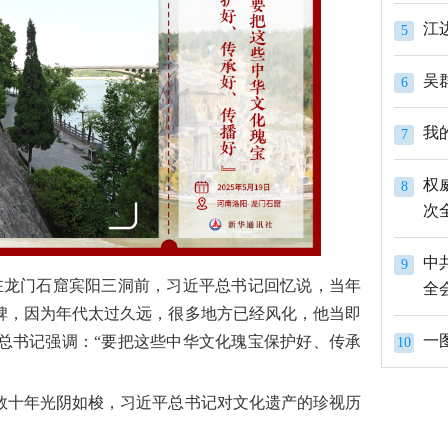
江
5
吴
6
我
7
权
8
次
中
9
。在龙门石窟宾阳三洞前，习近平总书记回忆说，当年
全
碑，因为年代太过久远，很多地方已经风化，他当即
一
总书记强调：“要把这些中华文化瑰宝保护好、传承
10
数十年光阴如梭，习近平总书记对文化遗产的珍视历