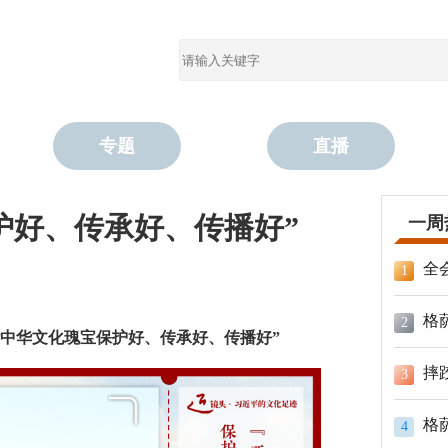
专题
直播
护好、传承好、传播好”
一周
全
1
格
2
这些中华文化瑰宝保护好、传承好、传播好”
摔
3
格
4