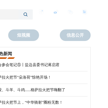
客户端
微博
公众号
数字报
炫视频
信息公开
热新闻
会参会笔记⑤丨盐边县委书记蒋启君
萨拉火把节“朵洛荷”惊艳开场！
跤、斗羊、斗鸡......格萨拉火把节嗨翻了
萨拉火把节上，“中华骑射”圈粉无数！