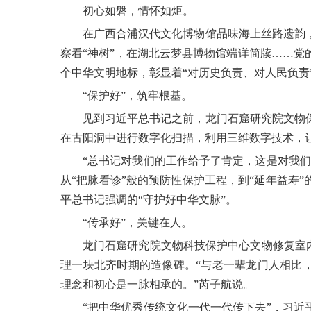
初心如磐，情怀如炬。
在广西合浦汉代文化博物馆品味海上丝路遗韵
察看“神树”，在湖北云梦县博物馆端详简牍……党
个中华文明地标，彰显着“对历史负责、对人民负责
“保护好”，筑牢根基。
见到习近平总书记之前，龙门石窟研究院文物
在古阳洞中进行数字化扫描，利用三维数字技术，让
“总书记对我们的工作给予了肯定，这是对我
从“把脉看诊”般的预防性保护工程，到“延年益寿
平总书记强调的“守护好中华文脉”。
“传承好”，关键在人。
龙门石窟研究院文物科技保护中心文物修复室内
理一块北齐时期的造像碑。“与老一辈龙门人相比
理念和初心是一脉相承的。”芮子航说。
“把中华优秀传统文化一代一代传下去”，习