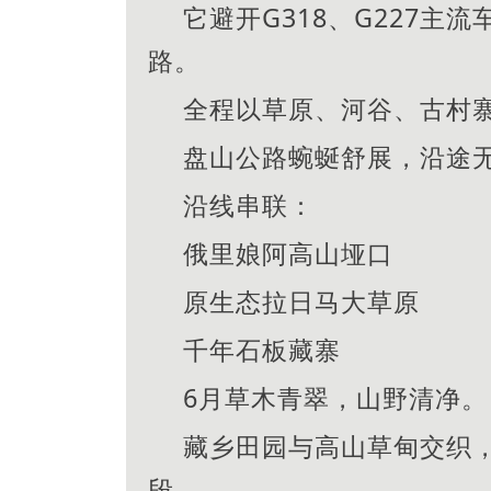
它避开G318、G227主
路。
全程以草原、河谷、古村
盘山公路蜿蜒舒展，沿途
沿线串联：
俄里娘阿高山垭口
原生态拉日马大草原
千年石板藏寨
6月草木青翠，山野清净。
藏乡田园与高山草甸交织
段。