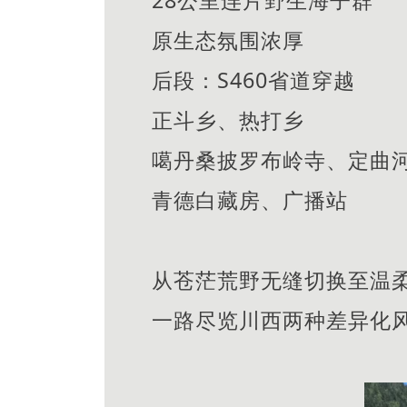
原生态氛围浓厚
后段：S460省道穿越
正斗乡、热打乡
噶丹桑披罗布岭寺、定曲
青德白藏房、广播站
从苍茫荒野无缝切换至温
一路尽览川西两种差异化