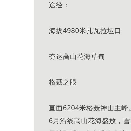
途经：
海拔4980米扎瓦拉垭口
夯达高山花海草甸
格聂之眼
直面6204米格聂神山主峰
6月沿线高山花海盛放，