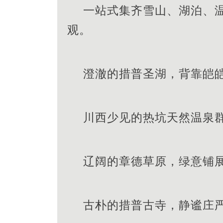
一站式集齐雪山、湖泊、
观。
澄澈的措普圣湖，背靠皑
川西少见的热坑天然温泉
辽阔的章德草原，绿意铺
古朴的措普古寺，静谧庄