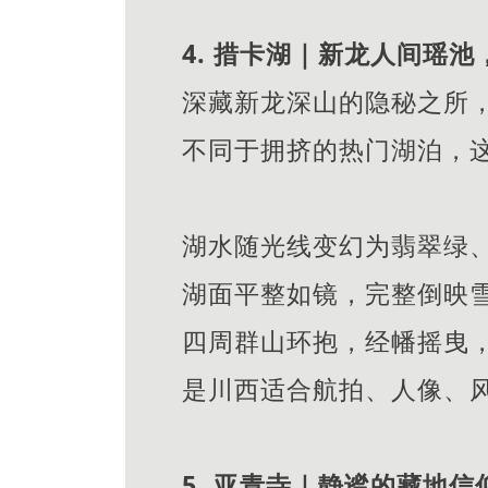
4. 措卡湖｜新龙人间瑶
深藏新龙深山的隐秘之所，
不同于拥挤的热门湖泊，
湖水随光线变幻为翡翠绿
湖面平整如镜，完整倒映
四周群山环抱，经幡摇曳
是川西适合航拍、人像、
5. 亚青寺｜静谧的藏地信