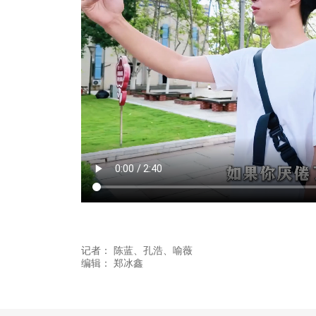
记者：
陈蓝
、孔浩
、喻薇
编辑：
郑冰鑫