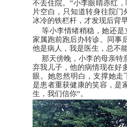
不去住院。”小李眼睛赤红
片空白，只知道转身往院门
冰冷的铁栏杆，才发现后背
等小李情绪稍稳，她还是
家属跑前跑后办转诊。同事
他是病人，我是医生，总不能
那天傍晚，小李的母亲特
弃我儿子，他的病情现在好
眼。她忽然明白，支撑她走
是患者重获健康的笑容，是
生，我们信你”。