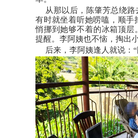
从那以后，陈肇芳总绕路
有时就坐着听她唠嗑，顺手
悄挪到她够不着的冰箱顶层
提醒。李阿姨也不恼，掏出
后来，李阿姨逢人就说：“