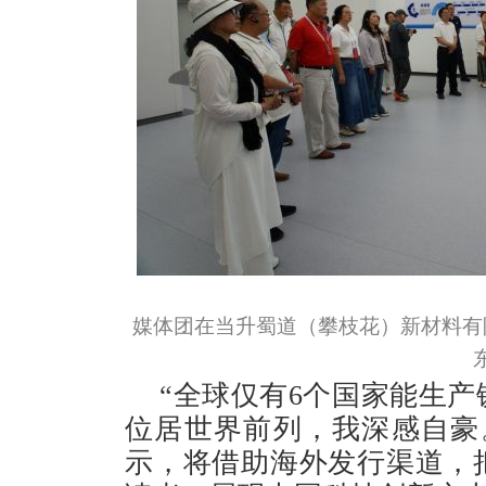
媒体团在当升蜀道（攀枝花）新材料有
“全球仅有6个国家能生
位居世界前列，我深感自豪
示，将借助海外发行渠道，