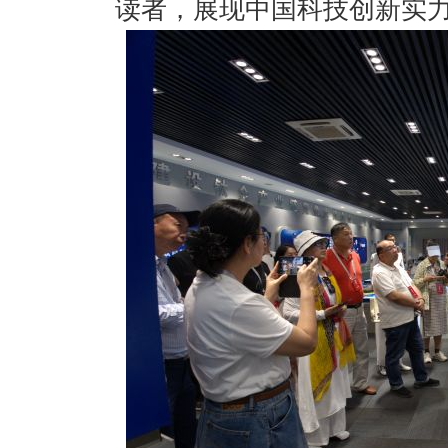
读者，展现中国科技创新实