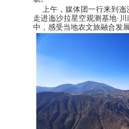
上午，媒体团一行来到迤
走进迤沙拉星空观测基地·
中，感受当地农文旅融合发