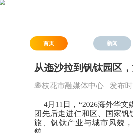
首页
新闻
从迤沙拉到钒钛园区，
攀枝花市融媒体中心
发布时间：
4月11日，“2026海外
团先后走进仁和区、国家钒
旅、钒钛产业与城市风貌
貌。