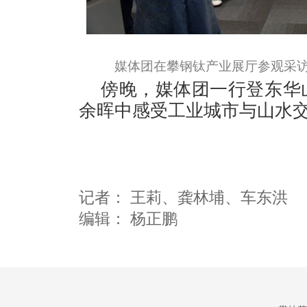
媒体团在攀钢钛产业展厅参观采访
傍晚，媒体团一行登东华
余晖中感受工业城市与山水
记者：
王莉
、龚林埔
、车东洪
编辑：
杨正鹏